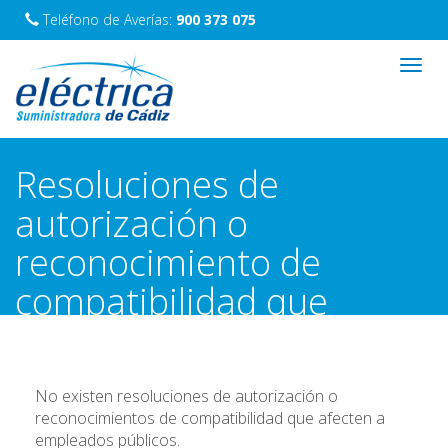
Teléfono de Averías:
900 373 075
Toggl
navig
Resoluciones de
autorización o
reconocimiento de
compatibilidad que
afectan a empleados
públicos
No existen resoluciones de autorización o
reconocimientos de compatibilidad que afecten a
empleados públicos.