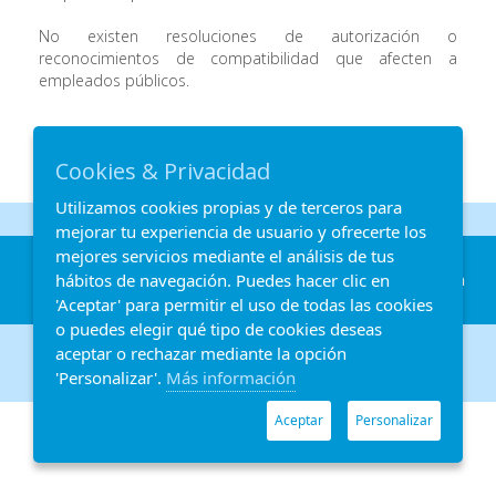
No existen resoluciones de autorización o
reconocimientos de compatibilidad que afecten a
empleados públicos.
Cookies & Privacidad
Utilizamos cookies propias y de terceros para
mejorar tu experiencia de usuario y ofrecerte los
mejores servicios mediante el análisis de tus
Corporativo
Transparencia
Perfil del contratante
hábitos de navegación. Puedes hacer clic en
Distribución
Telegestión
Información
'Aceptar' para permitir el uso de todas las cookies
o puedes elegir qué tipo de cookies deseas
Copyright © 2026 Registrado por Eléctrica de Cádiz.
Aviso
aceptar o rechazar mediante la opción
legal
-
Política de privacidad
-
Política de cookies.
'Personalizar'.
Más información
Aceptar
Personalizar