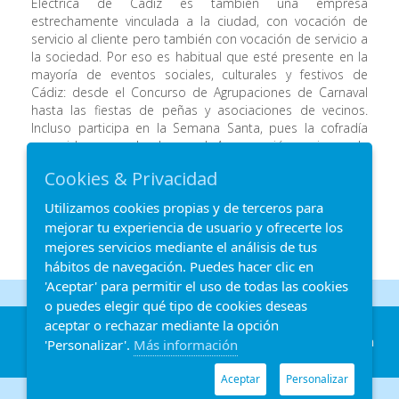
Eléctrica de Cádiz es también una empresa
estrechamente vinculada a la ciudad, con vocación de
servicio al cliente pero también con vocación de servicio a
la sociedad. Por eso es habitual que esté presente en la
mayoría de eventos sociales, culturales y festivos de
Cádiz: desde el Concurso de Agrupaciones de Carnaval
hasta las fiestas de peñas y asociaciones de vecinos.
Incluso participa en la Semana Santa, pues la cofradía
conocida como La luz y el Agua nació gracias a la
aportación que la empresa y sus trabajadores realizaron
Cookies & Privacidad
en su día.
Utilizamos cookies propias y de terceros para
mejorar tu experiencia de usuario y ofrecerte los
mejores servicios mediante el análisis de tus
hábitos de navegación. Puedes hacer clic en
'Aceptar' para permitir el uso de todas las cookies
o puedes elegir qué tipo de cookies deseas
Corporativo
Transparencia
aceptar o rechazar mediante la opción
Perfil del contratante
Distribución
Telegestión
'Personalizar'.
Más información
Información
Aceptar
Personalizar
Copyright © 2026 Registrado por Eléctrica de Cádiz.
Aviso