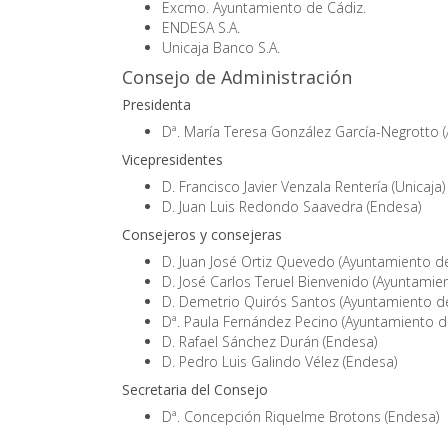
Excmo. Ayuntamiento de Cádiz.
ENDESA S.A.
Unicaja Banco S.A.
Consejo de Administración
Presidenta
Dª. María Teresa González García-Negrotto 
Vicepresidentes
D. Francisco Javier Venzala Rentería (Unicaja)
D. Juan Luis Redondo Saavedra (Endesa)
Consejeros y consejeras
D. Juan José Ortiz Quevedo (Ayuntamiento d
D. José Carlos Teruel Bienvenido (Ayuntamie
D. Demetrio Quirós Santos (Ayuntamiento d
Dª. Paula Fernández Pecino (Ayuntamiento d
D. Rafael Sánchez Durán (Endesa)
D. Pedro Luis Galindo Vélez (Endesa)
Secretaria del Consejo
Dª. Concepción Riquelme Brotons (Endesa)